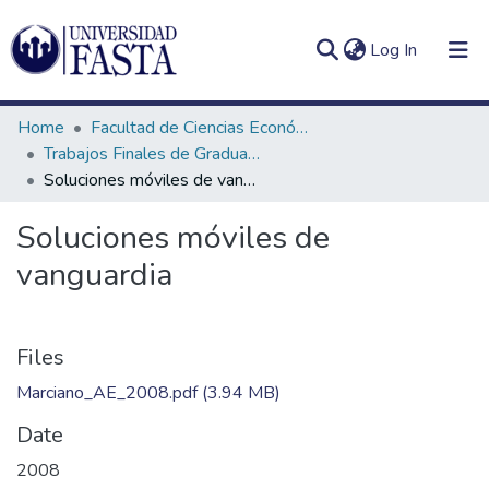
(current)
Log In
Home
Facultad de Ciencias Económicas
Trabajos Finales de Graduación de Licenciatura en Administración de Empresas
Soluciones móviles de vanguardia
Log
Communities
Soluciones móviles de
(current)
In
&
vanguardia
Collections
All of DSpace
Files
Statistics
Marciano_AE_2008.pdf
(3.94 MB)
Date
2008