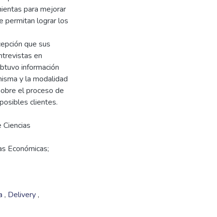
mientas para mejorar
e permitan lograr los
cepción que sus
ntrevistas en
obtuvo información
 misma y la modalidad
sobre el proceso de
e Ciencias
ias Económicas;
da
,
Delivery
,