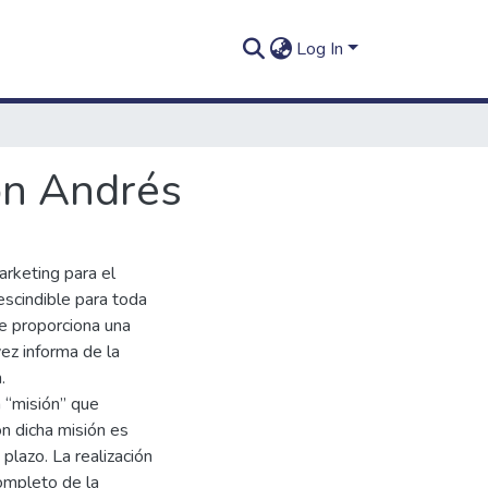
Log In
on Andrés
rketing para el
escindible para toda
e proporciona una
vez informa de la
.
a “misión” que
on dicha misión es
 plazo. La realización
completo de la