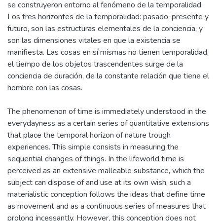
como una serie continua de medidas, que se prolongan
incesantemente. Sin embargo, esta concepción no permite
siquiera reconocer la fuerza ontológica de este fenómeno.
Las investigaciones de Edmund Husserl y Martin Heidegger
profundizaron en la estructura ontológica del tiempo y
fracturaron los paradigmas naturalistas y psicologistas, que
se construyeron entorno al fenómeno de la temporalidad.
Los tres horizontes de la temporalidad: pasado, presente y
futuro, son las estructuras elementales de la conciencia, y
son las dimensiones vitales en que la existencia se
manifiesta. Las cosas en sí mismas no tienen temporalidad,
el tiempo de los objetos trascendentes surge de la
conciencia de duración, de la constante relación que tiene el
The phenomenon of time is immediately understood in the
everydayness as a certain series of quantitative extensions
that place the temporal horizon of nature trough