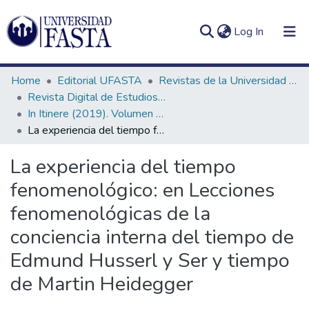
(current)
Log In
Home
Editorial UFASTA
Revistas de la Universidad FASTA
Revista Digital de Estudios Humanísticos In Itinere
In Itinere (2019). Volumen 9, número 1
La experiencia del tiempo fenomenológico: en Lecciones fenomenológicas de la conciencia interna del tiempo de Edmund Husserl y Ser y tiempo de Martin Heidegger
Log
Communities
(current)
In
&
La experiencia del tiempo
Collections
fenomenológico: en Lecciones
All of DSpace
fenomenológicas de la
conciencia interna del tiempo de
Statistics
Edmund Husserl y Ser y tiempo
de Martin Heidegger