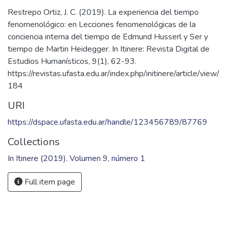
Fil: Restrepo Ortiz, Juan Camilo. Universidad Pontificia
Bolivariana; Colombia.
Keywords
Fenomenología
,
Temporalidad
,
Conciencia
,
Facticidad
Citation
Restrepo Ortiz, J. C. (2019). La experiencia del tiempo
fenomenológico: en Lecciones fenomenológicas de la
conciencia interna del tiempo de Edmund Husserl y Ser y
tiempo de Martin Heidegger. In Itinere: Revista Digital de
Estudios Humanísticos, 9(1), 62-93.
https://revistas.ufasta.edu.ar/index.php/initinere/article/view/
184
URI
https://dspace.ufasta.edu.ar/handle/123456789/87769
Collections