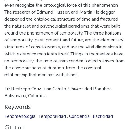
experiences. This simple consists in measuring the
sequential changes of things. In the lifeworld time is
perceived as an extensive malleable substance, which the
subject can dispose of and use at its own wish, such a
materialistic conception follows the ideas that define time
as movement and as a continuous series of measures that
prolong incessantly. However, this conception does not
even recognize the ontological force of this phenomenon.
The research of Edmund Husserl and Martin Heidegger
deepened the ontological structure of time and fractured
the naturalist and psychological paradigms that were built
around the phenomenon of temporality. The three horizons
of temporality: past, present and future, are the elementary
structures of consciousness, and are the vital dimensions in
which existence manifests itself. Things in themselves have
no temporality, the time of transcendent objects arises from
the consciousness of duration, from the constant