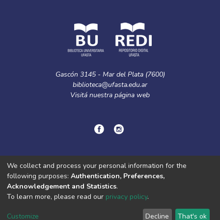
Gascón 3145 - Mar del Plata (7600)
biblioteca@ufasta.edu.ar
Visitá nuestra
página web
© Copyright
2024.
Política de privacidad.
We collect and process your personal information for the
following purposes:
Authentication, Preferences,
Acknowledgement and Statistics
.
DSpace software
copyright © 2002-2026
LYRASIS
To learn more, please read our
privacy policy
.
Cookie
Privacy
End User
Send
settings
policy
Agreement
Feedback
Customize
Decline
That's ok