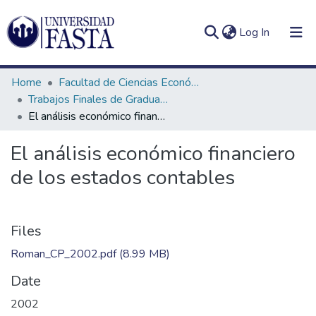
(current)
Log In
Home
Facultad de Ciencias Económicas
Trabajos Finales de Graduación de Contador Público
El análisis económico financiero de los estados contables
Log
Communities
El análisis económico financiero
(current)
In
&
de los estados contables
Collections
All of DSpace
Files
Statistics
Roman_CP_2002.pdf
(8.99 MB)
Date
2002