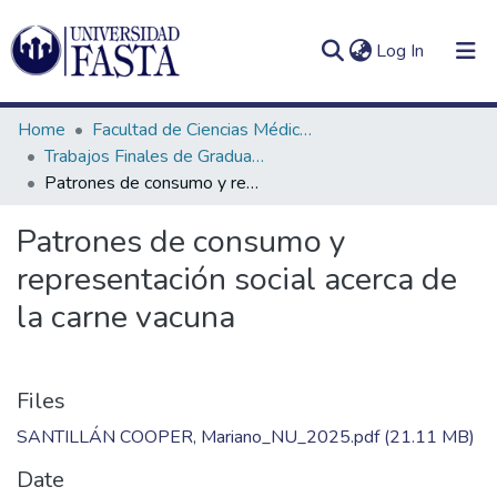
(current)
Log In
Home
Facultad de Ciencias Médicas
Trabajos Finales de Graduación de Licenciatura en Nutrición
Patrones de consumo y representación social acerca de la carne vacuna
Log
Communities
Patrones de consumo y
(current)
In
&
representación social acerca de
Collections
la carne vacuna
All of DSpace
Statistics
Files
SANTILLÁN COOPER, Mariano_NU_2025.pdf
(21.11 MB)
Date