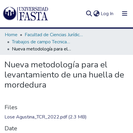
(current)
Log In
Home
Facultad de Ciencias Jurídicas y Sociales
Trabajos de campo Tecnicatura en Criminalística
Nueva metodología para el levantamiento de una huella de mordedura
Log
Communities
Nueva metodología para el
(current)
In
&
levantamiento de una huella de
Collections
mordedura
All of DSpace
Statistics
Files
Lose Agustina_TCR_2022.pdf
(2.3 MB)
Date