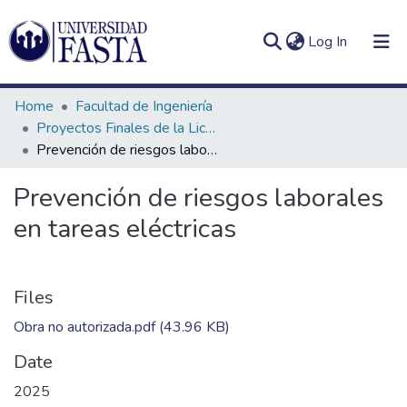
(current)
Log In
Home
Facultad de Ingeniería
Proyectos Finales de la Licenciatura en Seguridad e Higiene en el Trabajo
Prevención de riesgos laborales en tareas eléctricas
Log
Communities
Prevención de riesgos laborales
(current)
In
&
en tareas eléctricas
Collections
All of DSpace
Files
Statistics
Obra no autorizada.pdf
(43.96 KB)
Date
2025