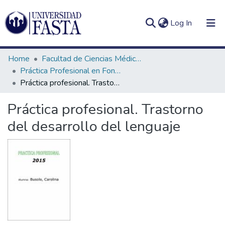
(current)
Log In
Home
Facultad de Ciencias Médicas
Práctica Profesional en Fonoaudiología
Práctica profesional. Trastorno del desarrollo del lenguaje
Log
Communities
Práctica profesional. Trastorno
(current)
In
&
del desarrollo del lenguaje
Collections
All of DSpace
Statistics