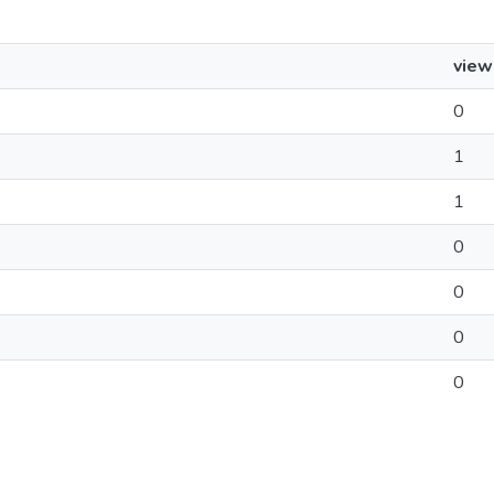
view
0
1
1
0
0
0
0