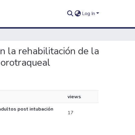
Log In
n la rehabilitación de la
 orotraqueal
views
 adultos post intubación
17