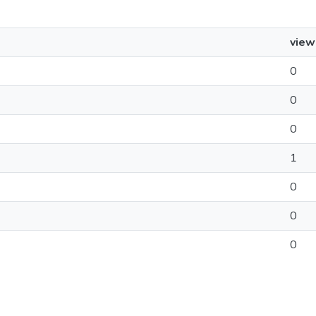
view
0
0
0
1
0
0
0