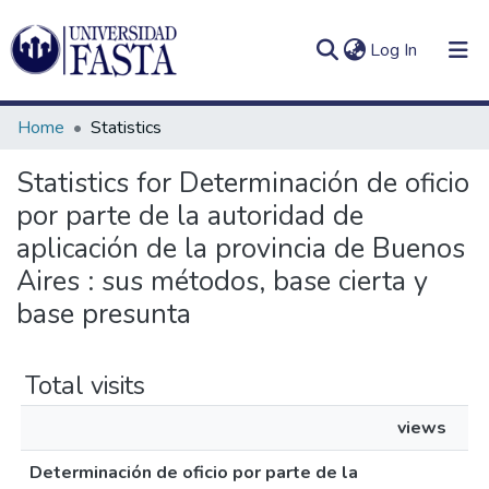
(current)
Log In
Home
Statistics
Statistics for Determinación de oficio
por parte de la autoridad de
Log
Communities
(current)
In
aplicación de la provincia de Buenos
&
Collections
Aires : sus métodos, base cierta y
base presunta
All of DSpace
Total visits
views
Determinación de oficio por parte de la