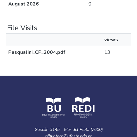
August 2026
0
File Visits
views
Pasqualini_CP_2004.pdf
13
Gascón 3145 - Mar del Plata (7600)
biblioteca@ufasta.edu.ar