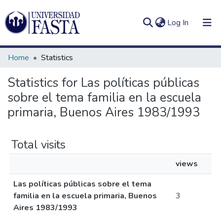
(current)
Log In
Home
Statistics
Statistics for Las políticas públicas
sobre el tema familia en la escuela
Log
Communities
(current)
In
primaria, Buenos Aires 1983/1993
&
Collections
Total visits
All of DSpace
views
Las políticas públicas sobre el tema
familia en la escuela primaria, Buenos
3
Aires 1983/1993