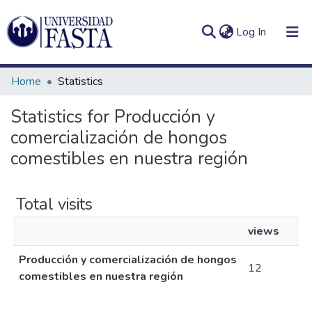
(current)
Log In
Home
Statistics
Statistics for Producción y
comercialización de hongos
Log
Communities
(current)
In
comestibles en nuestra región
&
Collections
Total visits
All of DSpace
views
Producción y comercialización de hongos
12
comestibles en nuestra región