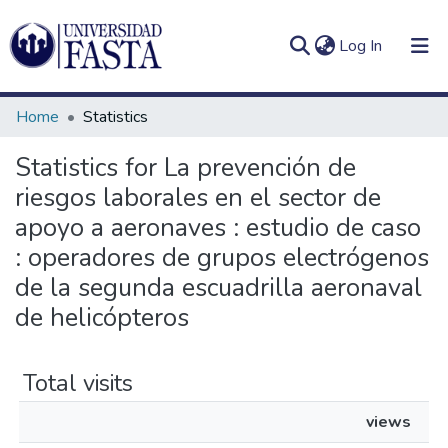
(current)
Log In
Home
Statistics
Statistics for La prevención de
riesgos laborales en el sector de
Log
Communities
(current)
In
apoyo a aeronaves : estudio de caso
&
Collections
: operadores de grupos electrógenos
de la segunda escuadrilla aeronaval
All of DSpace
de helicópteros
Total visits
views