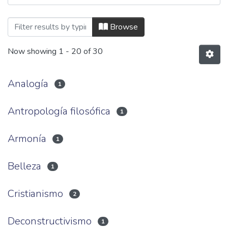
Browsing In Itinere (2013). Volumen 3, 
Browse
Now showing
1 - 20 of 30
Analogía
1
Antropología filosófica
1
Armonía
1
Belleza
1
Cristianismo
2
Deconstructivismo
1