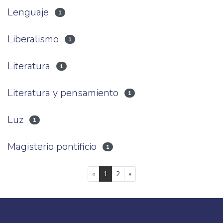
Lenguaje
1
Liberalismo
1
Literatura
1
Literatura y pensamiento
1
Luz
1
Magisterio pontificio
1
(current)
«
1
2
»