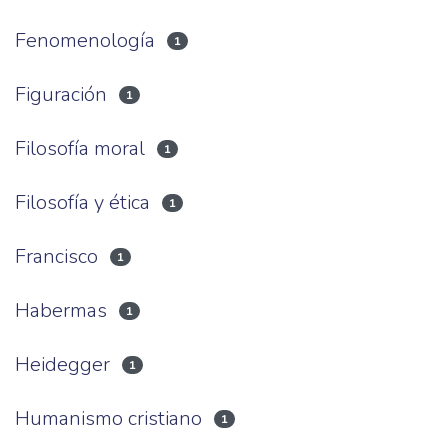
Fenomenología
1
Figuración
1
Filosofía moral
1
Filosofía y ética
1
Francisco
1
Habermas
1
Heidegger
1
Humanismo cristiano
1