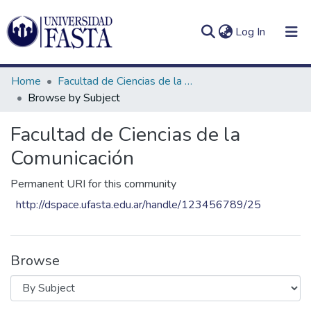
(current)
Log In
Home
Facultad de Ciencias de la Comunicación
Browse by Subject
Facultad de Ciencias de la
Log
Communities
(current)
In
Comunicación
&
Collections
Permanent URI for this community
All of DSpace
http://dspace.ufasta.edu.ar/handle/123456789/25
Browse