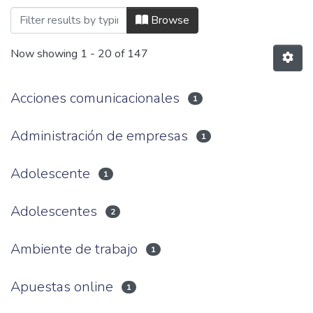
Browsing Facultad de Ciencias de la Com
Browse
Now showing
1 - 20 of 147
Acciones comunicacionales
1
Administración de empresas
1
Adolescente
1
Adolescentes
2
Ambiente de trabajo
1
Apuestas online
1