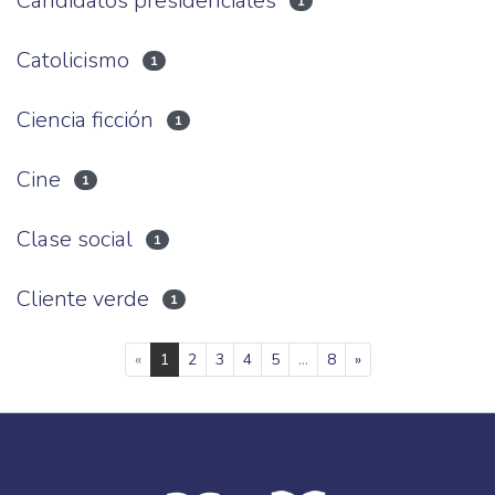
Candidatos presidenciales
1
Catolicismo
1
Ciencia ficción
1
Cine
1
Clase social
1
Cliente verde
1
(current)
«
1
2
3
4
5
...
8
»