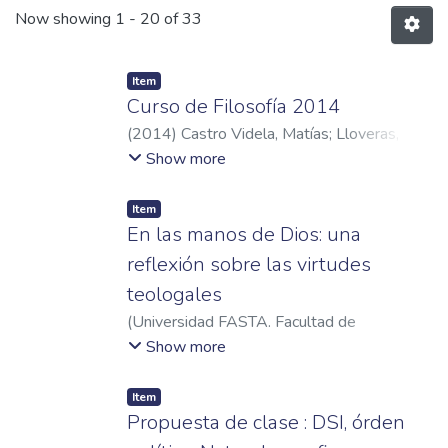
Now showing
1 - 20 of 33
Item
Curso de Filosofía 2014
(
2014
)
Castro Videla, Matías
;
Lloveras,
Eduardo
;
Castro, Gabriel
Show more
Item
En las manos de Dios: una
reflexión sobre las virtudes
teologales
(
Universidad FASTA. Facultad de
Humanidades
,
2018
)
Baravalle Lago,
Show more
Leandro
Item
Propuesta de clase : DSI, órden