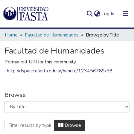
(current)
Log In
Home
Facultad de Humanidades
Browse by Title
Facultad de Humanidades
Log
Communities
Permanent URI for this community
(current)
In
&
http://dspace.ufasta.edu.ar/handle/123456789/58
Collections
All of DSpace
Browse
Browsing Facultad de Humanidades by T
Browse