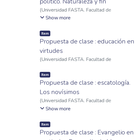
político. Naturaleza y fin
(
Universidad FASTA. Facultad de
Humanidades
,
2024
)
Cabalero, Carlos
Show more
Ezequiel
Item
Propuesta de clase : educación en
virtudes
(
Universidad FASTA. Facultad de
Humanidades
,
2021
)
Grossi, Pablo Ariel
Item
Propuesta de clase : escatología.
Los novísimos
(
Universidad FASTA. Facultad de
Humanidades
,
2023
)
Polverini, Ezequiel
Show more
Gustavo
Item
Propuesta de clase : Evangelio en