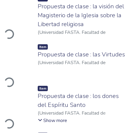
Propuesta de clase : la visión del
Magisterio de la Iglesia sobre la
Loading...
Libertad religiosa
(
Universidad FASTA. Facultad de
Humanidades
,
2021
)
Blanco, Pablo Alberto
Item
Propuesta de clase : las Virtudes
(
Universidad FASTA. Facultad de
Humanidades
,
2023
)
Trillo, María Amelia
Loading...
Item
Propuesta de clase : los dones
del Espíritu Santo
Loading...
(
Universidad FASTA. Facultad de
Humanidades
,
2023
)
Fernández Morales,
Show more
María Belén