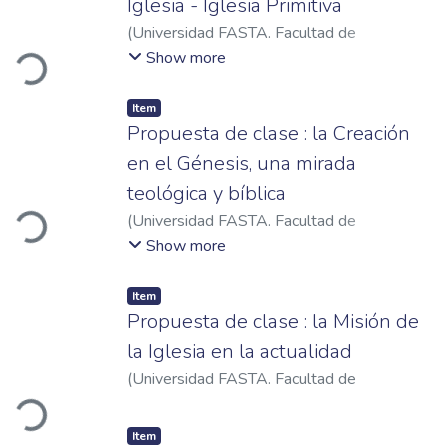
Iglesia - Iglesia Primitiva
Loading...
(
Universidad FASTA. Facultad de
Humanidades
,
2021
)
Rovasio, Silvina de los
Show more
Ángeles
Item
Propuesta de clase : la Creación
en el Génesis, una mirada
Loading...
teológica y bíblica
(
Universidad FASTA. Facultad de
Humanidades
,
2024
)
Rogante, Ezequiel
Show more
Darío
Item
Propuesta de clase : la Misión de
la Iglesia en la actualidad
Loading...
(
Universidad FASTA. Facultad de
Humanidades
,
2025
)
Flores, Emanuel
Item