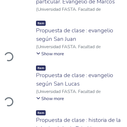
particular. Evangelio de Marcos
(
Universidad FASTA. Facultad de
Humanidades
,
2022
)
Kinen, Ramiro Gaspar
Item
Propuesta de clase : evangelio
según San Juan
Loading...
(
Universidad FASTA. Facultad de
Humanidades
,
2024
)
Gonzalez, Rodrigo
Show more
Ariel
Item
Propuesta de clase : evangelio
según San Lucas
Loading...
(
Universidad FASTA. Facultad de
Humanidades
,
2021
)
Herrera, Valeria del
Show more
Valle
Item
Propuesta de clase : historia de la