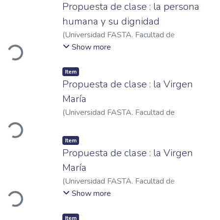
Propuesta de clase : la persona
humana y su dignidad
Loading...
(
Universidad FASTA. Facultad de
Humanidades
,
2023
)
Mazzón, Pablo
Show more
Emiliano
Item
Propuesta de clase : la Virgen
María
Loading...
(
Universidad FASTA. Facultad de
Humanidades
,
2022
)
Bayón, María Lorena
Item
Propuesta de clase : la Virgen
María
Loading...
(
Universidad FASTA. Facultad de
Humanidades
,
2022
)
Quintana, Gabriela
Show more
Alejandra Marcela
Item