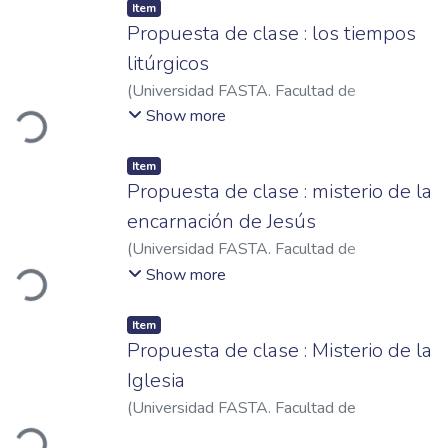
Item
Propuesta de clase : los tiempos
litúrgicos
Loading...
(
Universidad FASTA. Facultad de
Humanidades
,
2023
)
Gerván, Héctor
Show more
Horacio
Item
Propuesta de clase : misterio de la
encarnación de Jesús
Loading...
(
Universidad FASTA. Facultad de
Humanidades
,
2022
)
Román, Mercedes
Show more
Graciela
Item
Propuesta de clase : Misterio de la
Iglesia
Loading...
(
Universidad FASTA. Facultad de
Humanidades
,
2022
)
Bozzano, Diana Marina