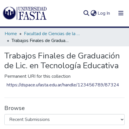
(current)
Log In
Home
Facultad de Ciencias de la Educación
Trabajos Finales de Graduación de Lic. en Tecnología Educativa
Trabajos Finales de Graduación
Log
Communities
(current)
In
de Lic. en Tecnología Educativa
&
Collections
Permanent URI for this collection
All of DSpace
https://dspace.ufasta.edu.ar/handle/123456789/87324
Statistics
Browse