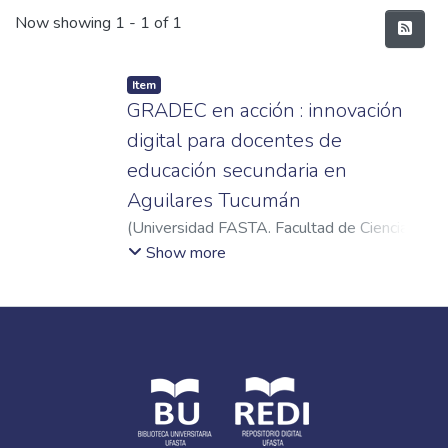
Recent Submissions
Now showing
1 - 1 of 1
Item
GRADEC en acción : innovación
digital para docentes de
educación secundaria en
Aguilares Tucumán
(
Universidad FASTA. Facultad de Ciencias
de la Educación
,
2025
)
Palomino, Andrea
Show more
Anabel