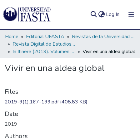
(current)
Log In
Home
Editorial UFASTA
Revistas de la Universidad FASTA
Revista Digital de Estudios Humanísticos In Itinere
In Itinere (2019). Volumen 9, número 1
Vivir en una aldea global
Log
Communities
Vivir en una aldea global
(current)
In
&
Collections
All of DSpace
Files
2019-9(1),167-199.pdf
(408.83 KB)
Statistics
Date
2019
Authors