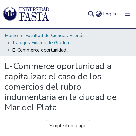
(current)
Log In
Home
Facultad de Ciencias Económicas
Trabajos Finales de Graduación de Comercialización
E-Commerce oportunidad a capitalizar: el caso de los comercios del rubro indumentaria en la ciudad de Mar del Plata
Log
Communities
E-Commerce oportunidad a
(current)
In
&
capitalizar: el caso de los
Collections
comercios del rubro
All of DSpace
indumentaria en la ciudad de
Statistics
Mar del Plata
Simple item page