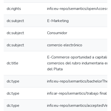
dc.rights
info:eu-repo/semantics/openAccess
dc.subject
E-Marketing
dc.subject
Consumidor
dc.subject
comercio electrónico
E-Commerce oportunidad a capitalizar
dc.title
comercios del rubro indumentaria en 
del Plata
dc.type
info:eu-repo/semantics/bachelorThes
dc.type
info:ar-repo/semantics/trabajo final 
dc.type
info:eu-repo/semantics/acceptedVers