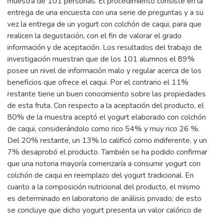
trabajo es evaluar el grado de aceptación del yogurt
elaborado con colchón de caqui y de información acerca de
los beneficios del Caqui en los alumnos de la carrera Lic. en
Nutrición de una Universidad privada de la ciudad de Mar del
plata. Se realiza un estudio descriptivo, transversal con una
muestra de 101 personas. El procedimiento consiste en la
entrega de una encuesta con una serie de preguntas y a su
vez la entrega de un yogurt con colchón de caqui, para que
realicen la degustación, con el fin de valorar el grado
información y de aceptación. Los resultados del trabajo de
investigación muestran que de los 101 alumnos el 89%
posee un nivel de información malo y regular acerca de los
beneficios que ofrece el caqui. Por el contrario el 11%
restante tiene un buen conocimiento sobre las propiedades
de esta fruta. Con respecto a la aceptación del producto, el
80% de la muestra aceptó el yogurt elaborado con colchón
de caqui, considerándolo como rico 54% y muy rico 26 %.
Del 20% restante, un 13% lo calificó como indiferente, y un