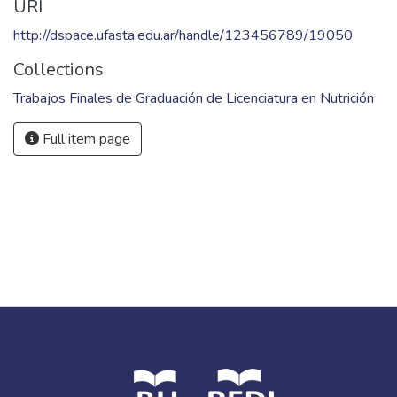
Ciencias Médicas; Argentina.
Keywords
Yogurt
,
Alimentos
,
Alimentos enriquecidos
,
Enfermedades
crónicas no transmisibles
URI
http://dspace.ufasta.edu.ar/handle/123456789/19050
Collections
Trabajos Finales de Graduación de Licenciatura en Nutrición
Full item page