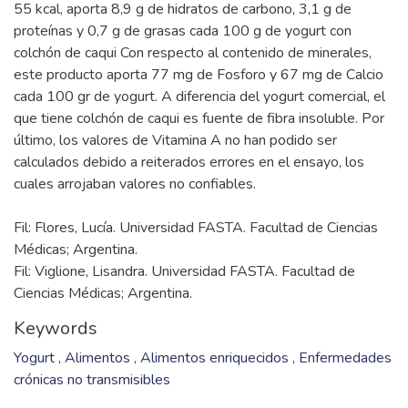
7% desaprobó el producto. También se ha podido confirmar
que una notoria mayoría comenzaría a consumir yogurt con
colchón de caqui en reemplazo del yogurt tradicional. En
cuanto a la composición nutricional del producto, el mismo
es determinado en laboratorio de análisis privado; de esto
se concluye que dicho yogurt presenta un valor calórico de
55 kcal, aporta 8,9 g de hidratos de carbono, 3,1 g de
proteínas y 0,7 g de grasas cada 100 g de yogurt con
colchón de caqui Con respecto al contenido de minerales,
este producto aporta 77 mg de Fosforo y 67 mg de Calcio
cada 100 gr de yogurt. A diferencia del yogurt comercial, el
que tiene colchón de caqui es fuente de fibra insoluble. Por
último, los valores de Vitamina A no han podido ser
calculados debido a reiterados errores en el ensayo, los
Fil: Flores, Lucía. Universidad FASTA. Facultad de Ciencias
Médicas; Argentina.
Fil: Viglione, Lisandra. Universidad FASTA. Facultad de