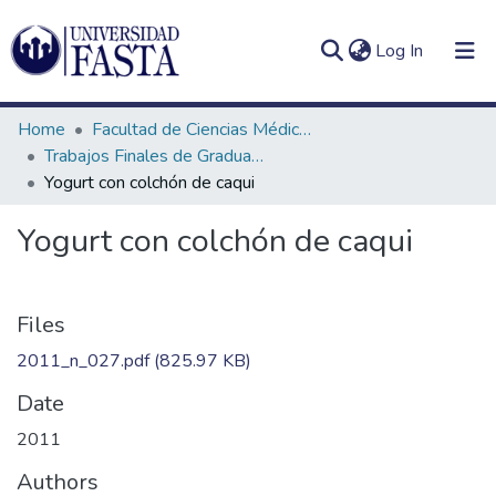
(current)
Log In
Home
Facultad de Ciencias Médicas
Trabajos Finales de Graduación de Licenciatura en Nutrición
Yogurt con colchón de caqui
Log
Communities
Yogurt con colchón de caqui
(current)
In
&
Collections
All of DSpace
Statistics
Files