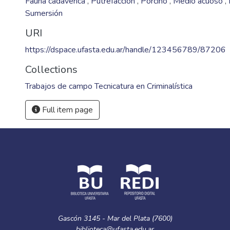
Fauna cadavérica
,
Putrefacción
,
Porcino
,
Medio acuoso
,
Sumersión
URI
https://dspace.ufasta.edu.ar/handle/123456789/87206
Collections
Trabajos de campo Tecnicatura en Criminalística
Full item page
Gascón 3145 - Mar del Plata (7600)
biblioteca@ufasta.edu.ar