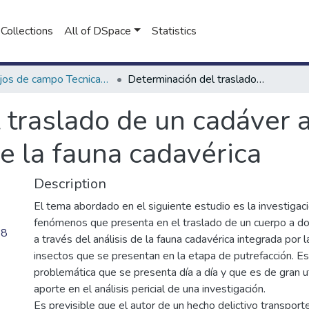
Collections
All of DSpace
Statistics
Trabajos de campo Tecnicatura en Criminalística
Determinación del traslado de un cadáver a través del comportamiento de la fauna cadavérica
traslado de un cadáver a
 la fauna cadavérica
Description
El tema abordado en el siguiente estudio es la investigac
fenómenos que presenta en el traslado de un cuerpo a do
98
a través del análisis de la fauna cadavérica integrada por 
insectos que se presentan en la etapa de putrefacción. Es
problemática que se presenta día a día y que es de gran ut
aporte en el análisis pericial de una investigación.
Es previsible que el autor de un hecho delictivo transport