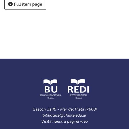
http://dspace.ufasta.edu.ar/handle/123456789/233
Collections
Trabajos Finales de Graduación de Licenciatura en
Kinesiología
Full item page
Gascón 3145 - Mar del Plata (7600)
biblioteca@ufasta.edu.ar
Visitá nuestra
página web