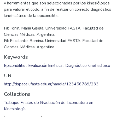
evaluación kinésica es el mejor registro complementario al
diagnóstico médico, que dispone el kinesiólogo. Por lo cual
anotar allí todas las características que presenta el paciente,
es de inmensa utilidad para tratar correctamente la
patología en cuestión.
OBJETIVO: Evaluar aquellos instrumentos, escalas, técnicas,
y herramientas que son seleccionadas por los kinesiólogos
para valorar el codo, a fin de realizar un correcto diagnóstico
Fil: Tonin, María Gisela. Universidad FASTA. Facultad de
Ciencias Médicas; Argentina.
Fil: Escalante, Romina. Universidad FASTA. Facultad de
Ciencias Médicas; Argentina.
Keywords
Epicondilitis
,
Evaluación kinésica
,
Diagnóstico kinefisiátrico
URI