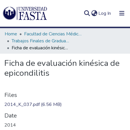
(current)
Log In
Home
Facultad de Ciencias Médicas
Trabajos Finales de Graduación de Licenciatura en Kinesiología
Ficha de evaluación kinésica de epicondilitis
Log
Communities
Ficha de evaluación kinésica de
(current)
In
&
epicondilitis
Collections
All of DSpace
Statistics