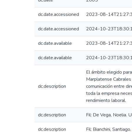
dc.date
2005
dc.date.accessioned
2023-08-14T21:27:
dc.date.accessioned
2024-10-23T18:30:
dc.date.available
2023-08-14T21:27:
dc.date.available
2024-10-23T18:30:
El ámbito elegido para
Marplatense Cabrales 
dc.description
comunicación entre dir
toda la empresa necesi
rendimiento laboral.
dc.description
Fil: De Vega, Noelia. 
dc.description
Fil: Bianchini, Santia