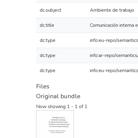
dc.subject
Ambiente de trabajo
dc.title
Comunicación interna e
dc.type
info:eu-repo/semantic
dc.type
info:ar-repo/semantics
dc.type
info:eu-repo/semantic
Files
Original bundle
Now showing
1 - 1 of 1