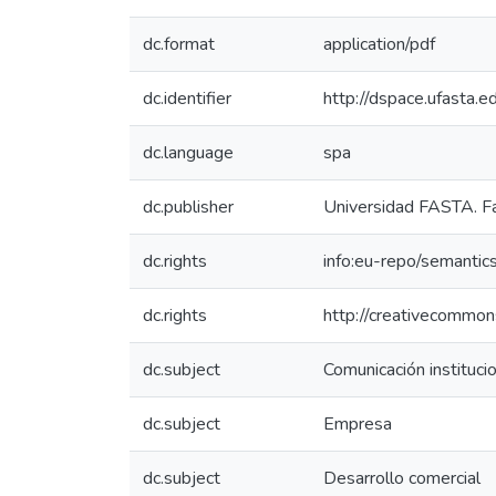
dc.format
application/pdf
dc.identifier
http://dspace.ufasta
dc.language
spa
dc.publisher
Universidad FASTA. Fa
dc.rights
info:eu-repo/semanti
dc.rights
http://creativecommon
dc.subject
Comunicación instituci
dc.subject
Empresa
dc.subject
Desarrollo comercial