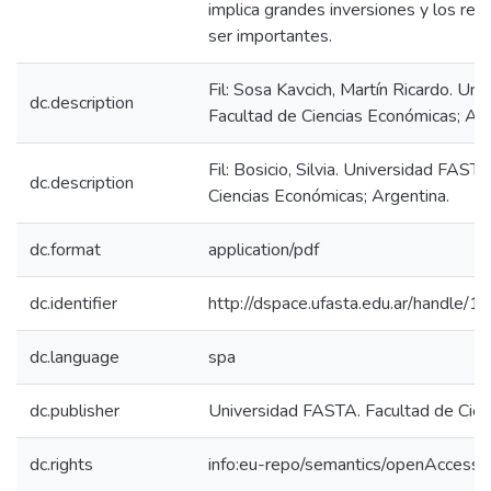
implica grandes inversiones y los re
ser importantes.
Fil: Sosa Kavcich, Martín Ricardo. Un
dc.description
Facultad de Ciencias Económicas; Arg
Fil: Bosicio, Silvia. Universidad FAST
dc.description
Ciencias Económicas; Argentina.
dc.format
application/pdf
dc.identifier
http://dspace.ufasta.edu.ar/handl
dc.language
spa
dc.publisher
Universidad FASTA. Facultad de Cie
dc.rights
info:eu-repo/semantics/openAccess