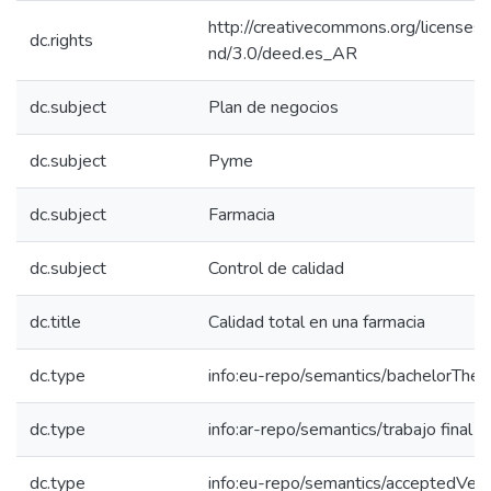
http://creativecommons.org/licenses/
dc.rights
nd/3.0/deed.es_AR
dc.subject
Plan de negocios
dc.subject
Pyme
dc.subject
Farmacia
dc.subject
Control de calidad
dc.title
Calidad total en una farmacia
dc.type
info:eu-repo/semantics/bachelorThes
dc.type
info:ar-repo/semantics/trabajo final 
dc.type
info:eu-repo/semantics/acceptedVers