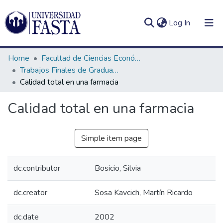
(current)
Log In
Home
Facultad de Ciencias Económicas
Trabajos Finales de Graduación de Licenciatura en Administración de Empresas
Calidad total en una farmacia
Log
Communities
Calidad total en una farmacia
(current)
In
&
Collections
Simple item page
All of DSpace
dc.contributor
Bosicio, Silvia
Statistics
dc.creator
Sosa Kavcich, Martín Ricardo
dc.date
2002