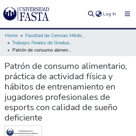
(current)
Log In
Home
Facultad de Ciencias Médicas
Trabajos Finales de Graduación de Licenciatura en Nutrición
Patrón de consumo alimentario, práctica de actividad física y hábitos de entrenamiento en jugadores profesionales de esports con calidad de sueño deficiente
Log
Communities
Patrón de consumo alimentario,
(current)
In
&
práctica de actividad física y
Collections
hábitos de entrenamiento en
All of DSpace
jugadores profesionales de
Statistics
esports con calidad de sueño
deficiente