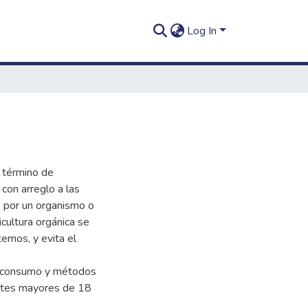
Log In
 término de
con arreglo a las
s por un organismo o
icultura orgánica se
rnos, y evita el
de consumo y métodos
ntes mayores de 18