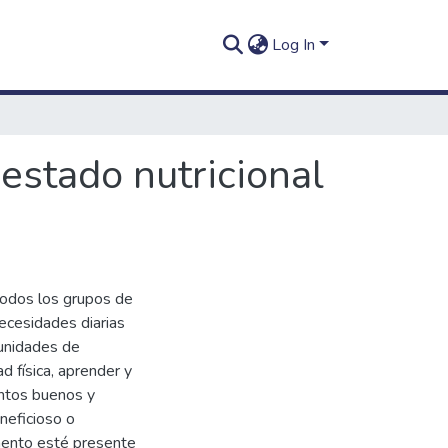
Log In
estado nutricional
todos los grupos de
necesidades diarias
unidades de
d física, aprender y
entos buenos y
neficioso o
limento esté presente