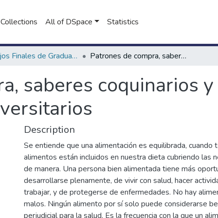
Collections
All of DSpace
Statistics
Trabajos Finales de Graduación de Licenciatura en Nutrición
Patrones de compra, saberes coquinarios y estado nutricional de estudiantes universitarios
, saberes coquinarios y 
versitarios
Description
Se entiende que una alimentación es equilibrada, cuando 
alimentos están incluidos en nuestra dieta cubriendo las 
de manera. Una persona bien alimentada tiene más oport
desarrollarse plenamente, de vivir con salud, hacer activida
trabajar, y de protegerse de enfermedades. No hay alim
malos. Ningún alimento por sí solo puede considerarse be
perjudicial para la salud. Es la frecuencia con la que un a