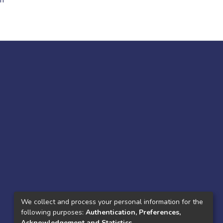
ón
We collect and process your personal information for the
following purposes:
Authentication, Preferences,
Acknowledgement and Statistics
.