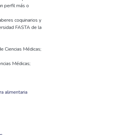
un perfil más o
aberes coquinarios y
versidad FASTA de la
de Ciencias Médicas;
encias Médicas;
a alimentaria