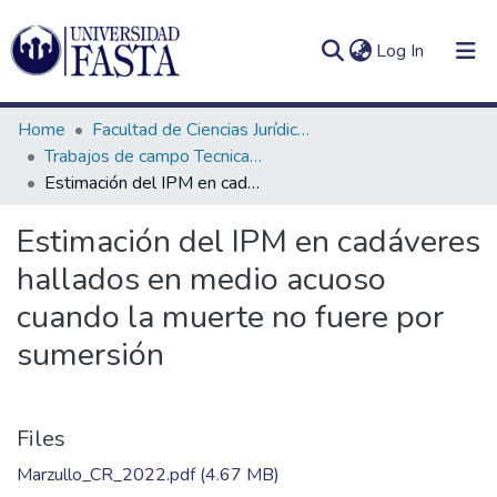
(current)
Log In
Home
Facultad de Ciencias Jurídicas y Sociales
Trabajos de campo Tecnicatura en Criminalística
Estimación del IPM en cadáveres hallados en medio acuoso cuando la muerte no fuere por sumersión
Log
Communities
Estimación del IPM en cadáveres
(current)
In
&
hallados en medio acuoso
Collections
cuando la muerte no fuere por
All of DSpace
sumersión
Statistics
Files
Marzullo_CR_2022.pdf
(4.67 MB)