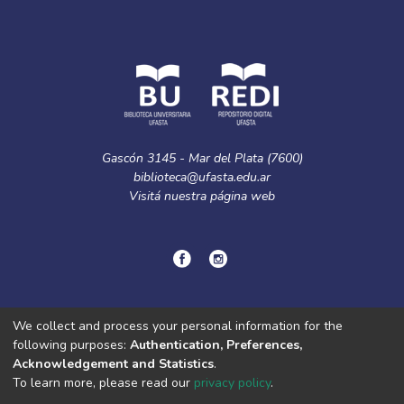
Gascón 3145 - Mar del Plata (7600)
biblioteca@ufasta.edu.ar
Visitá nuestra
página web
© Copyright
2024.
Política de privacidad.
We collect and process your personal information for the
following purposes:
Authentication, Preferences,
Acknowledgement and Statistics
.
DSpace software
copyright © 2002-2026
LYRASIS
To learn more, please read our
privacy policy
.
Cookie
Privacy
End User
Send