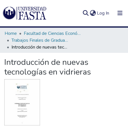
(current)
Log In
Home
Facultad de Ciencias Económicas
Trabajos Finales de Graduación de Comercialización
Introducción de nuevas tecnologías en vidrieras
Log
Communities
Introducción de nuevas
(current)
In
&
tecnologías en vidrieras
Collections
All of DSpace
Statistics