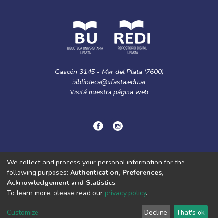
Gascón 3145 - Mar del Plata (7600)
biblioteca@ufasta.edu.ar
Visitá nuestra
página web
© Copyright
2024.
Política de privacidad.
We collect and process your personal information for the
following purposes:
Authentication, Preferences,
Acknowledgement and Statistics
.
DSpace software
copyright © 2002-2026
LYRASIS
To learn more, please read our
privacy policy
.
Cookie
Privacy
End User
Send
settings
policy
Agreement
Feedback
Customize
Decline
That's ok