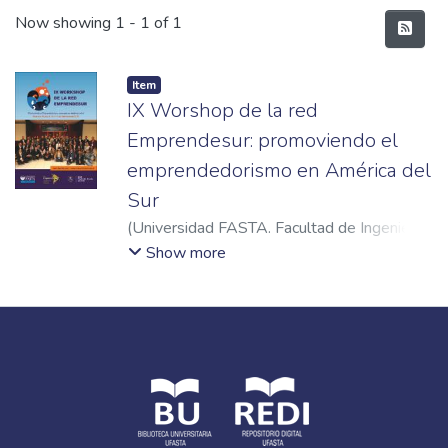
Recent Submissions
Now showing
1 - 1 of 1
Item
IX Worshop de la red
Emprendesur: promoviendo el
emprendedorismo en América del
Sur
(
Universidad FASTA. Facultad de Ingeniería
,
2016
)
Giordano Lerena, Roberto
;
Miozzi,
Show more
Pablo D.