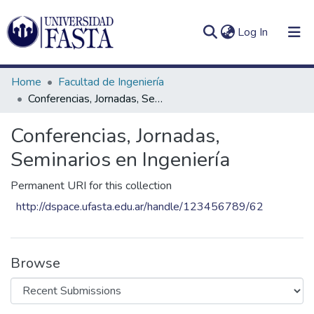
(current)
Log In
Home
Facultad de Ingeniería
Conferencias, Jornadas, Seminarios en Ingeniería
Conferencias, Jornadas,
Log
Communities
(current)
In
Seminarios en Ingeniería
&
Collections
Permanent URI for this collection
All of DSpace
http://dspace.ufasta.edu.ar/handle/123456789/62
Statistics
Browse