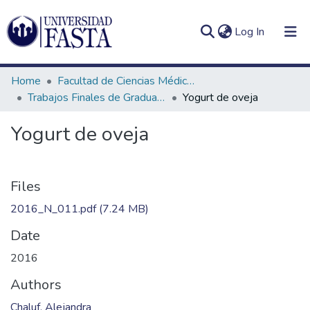
(current)
Log In
Home
Facultad de Ciencias Médicas
Trabajos Finales de Graduación de Licenciatura en Nutrición
Yogurt de oveja
Yogurt de oveja
Log
Communities
(current)
In
&
Collections
Files
All of DSpace
2016_N_011.pdf
(7.24 MB)
Date
Statistics
2016
Authors
Chaluf, Alejandra