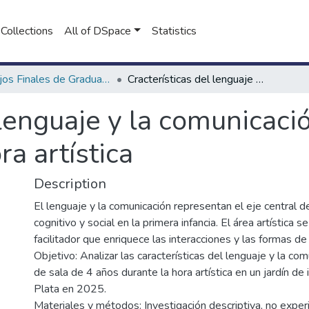
Collections
All of DSpace
Statistics
Trabajos Finales de Graduación de Licenciatura en Fonoaudiología
Cracterísticas del lenguaje y la comunicación en niños de 4 años durante la hora artística
 lenguaje y la comunicaci
ra artística
Description
El lenguaje y la comunicación representan el eje central d
cognitivo y social en la primera infancia. El área artística 
facilitador que enriquece las interacciones y las formas de
Objetivo: Analizar las características del lenguaje y la co
de sala de 4 años durante la hora artística en un jardín de
Plata en 2025.
Materiales y métodos: Investigación descriptiva, no exper