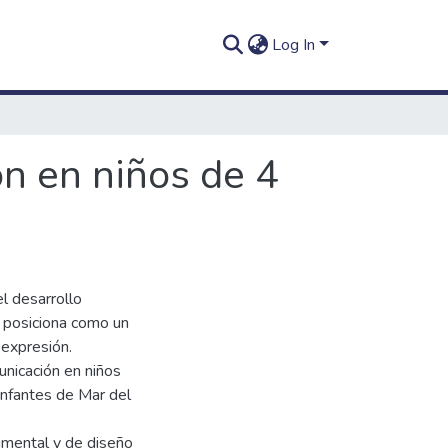
Log In
ón en niños de 4
el desarrollo
se posiciona como un
 expresión.
municación en niños
 infantes de Mar del
imental y de diseño