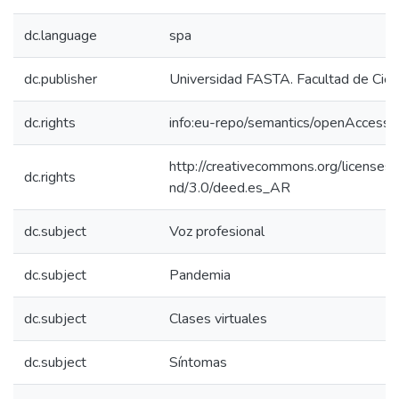
dc.language
spa
dc.publisher
Universidad FASTA. Facultad de Cien
dc.rights
info:eu-repo/semantics/openAccess
http://creativecommons.org/licenses/
dc.rights
nd/3.0/deed.es_AR
dc.subject
Voz profesional
dc.subject
Pandemia
dc.subject
Clases virtuales
dc.subject
Síntomas