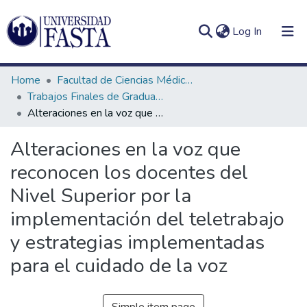
(current)
Log In
Home
Facultad de Ciencias Médicas
Trabajos Finales de Graduación de Licenciatura en Fonoaudiología
Alteraciones en la voz que reconocen los docentes del Nivel Superior por la implementación del teletrabajo y estrategias implementadas para el cuidado de la voz
Log
Communities
Alteraciones en la voz que
(current)
In
&
reconocen los docentes del
Collections
Nivel Superior por la
All of DSpace
implementación del teletrabajo
Statistics
y estrategias implementadas
para el cuidado de la voz