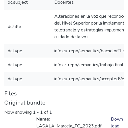
dc.subject
Docentes
Alteraciones en la voz que reconoce
del Nivel Superior por la implementac
dc.title
teletrabajo y estrategias implementa
cuidado de la voz
dc.type
info:eu-repo/semantics/bachelorThes
dc.type
info:ar-repo/semantics/trabajo final 
dc.type
info:eu-repo/semantics/acceptedVers
Files
Original bundle
Now showing
1 - 1 of 1
Name:
Down
LASALA, Marcela_FO_2023.pdf
load